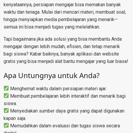
kenyataannya, persiapan mengajar bisa memakan banyak
waktu dan tenaga. Mulai dari mencari materi, membuat soal,
hingga menyiapkan media pembelajaran yang menarik—
semua ini bisa menjadi tugas yang melelahkan.
Tapi bagaimana jika ada solusi yang bisa membantu Anda
mengajar dengan lebih mudah, efisien, dan tetap menarik
bagi siswa? Kabar baiknya, banyak aplikasi dan website
gratis yang bisa menjadi alat bantu mengajar yang luar biasa!
Apa Untungnya untuk Anda?
Menghemat waktu dalam persiapan materi ajar.
Membuat pembelajaran lebih interaktif dan menarik bagi
siswa.
Menyediakan sumber daya gratis yang dapat digunakan
kapan saja.
Memudahkan dalam evaluasi dan tugas siswa secara