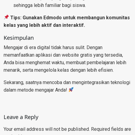
sehingga lebih familiar bagi siswa.
Tips: Gunakan Edmodo untuk membangun komunitas
kelas yang lebih aktif dan interaktif.
Kesimpulan
Mengajar di era digital tidak harus sulit. Dengan
memanfaatkan aplikasi dan website gratis yang tersedia,
Anda bisa menghemat waktu, membuat pembelajaran lebih
menarik, serta mengelola kelas dengan lebih efisien.
Sekarang, saatnya mencoba dan mengintegrasikan teknologi
dalam metode mengajar Anda!
Leave a Reply
Your email address will not be published.
Required fields are