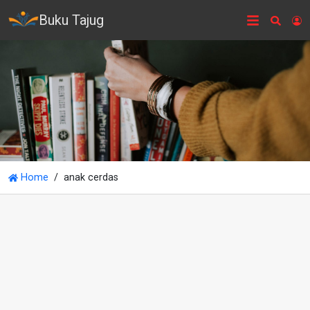
Buku Tajug
Searc
L
Home
anak cerdas