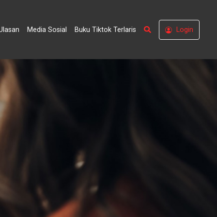
Search
Ulasan
Media Sosial
Buku Tiktok Terlaris
Login