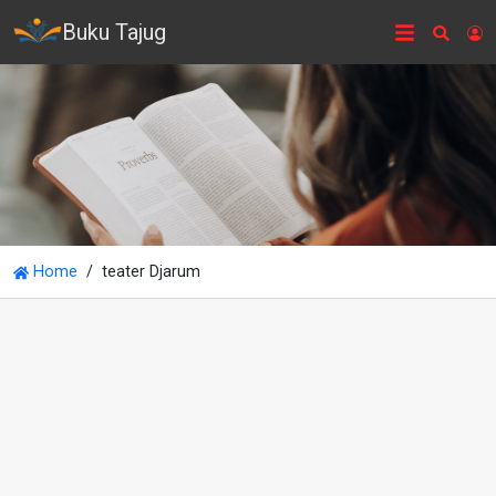
Buku Tajug
Searc
L
Home
teater Djarum